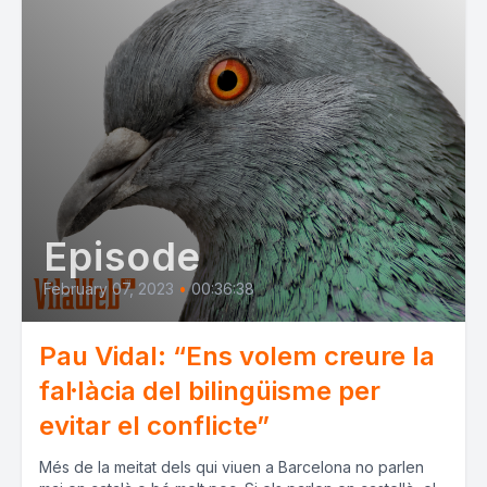
Episode
February 07, 2023
•
00:36:38
Pau Vidal: “Ens volem creure la
fal·làcia del bilingüisme per
evitar el conflicte”
Més de la meitat dels qui viuen a Barcelona no parlen