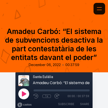
Amadeu Carbó: “El sistema
de subvencions desactiva la
part contestatària de les
entitats davant el poder”
•
December 06, 2022
00:37:59
Santa Eulàlia
1x
00:00
/
00:37:59
SUBSCRIBE
SHARE