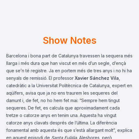
Show Notes
Barcelona i bona part de Catalunya travessen la sequera més
llarga i més dura que han viscut en més d’un segle, d’ençà
que se’n té registre. Ja en portem més de tres anys i no hi ha
senyals de remissió. El professor
Xavier Sánchez Vila
,
catedràtic a la Universitat Politècnica de Catalunya, expert en
aqüífers, avisa que ja no ens traurem les sequeres del
damunt i, de fet, no ho hem fet mai: “Sempre hem tingut
sequeres. De fet, es calcula que aproximadament cada
tretze o catorze anys en tenim una. Aquesta ha vingut
catorze anys clavats després de l’última. La diferència
fonamental amb aquesta és que s’està allargant molt”, explica
en aquest episodi de
Santa Eulàlia
. Aleshores, però,