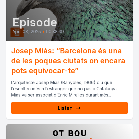
Episode
April 08, 2025
•
00:38:39
Josep Miàs: “Barcelona és una
de les poques ciutats on encara
pots equivocar-te”
L’arquitecte Josep Miàs (Banyoles, 1966) diu que
l’escolten més a l’estranger que no pas a Catalunya.
Miàs va ser associat d’Enric Miralles durant més...
Listen