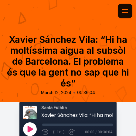
Xavier Sánchez Vila: “Hi ha
moltíssima aigua al subsòl
de Barcelona. El problema
és que la gent no sap que hi
és”
•
March 12, 2024
00:36:04
Santa Eulàlia
1x
00:00
/
00:36:04