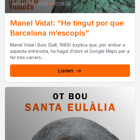
January 09, 2024
•
00:38:08
Manel Vidal: “He tingut por que
Barcelona m’escopís”
Manel Vidal i Boix (Salt, 1989) explica que, per arribar a
aquesta entrevista, ha hagut d’obrir el Google Maps per a
fer tres carrers...
Listen