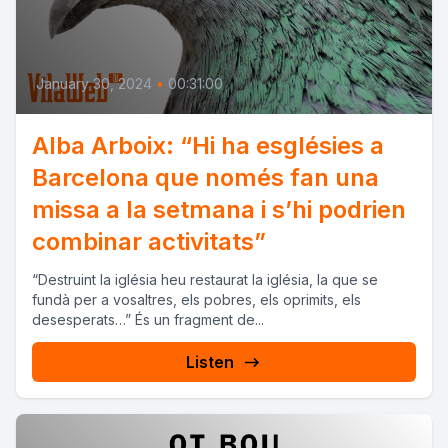
January 30, 2024
•
00:31:00
Alba Arboix: “Hi ha esglésies a
Barcelona que només fan una
missa a la setmana i s’hi podrien
combinar activitats”
“Destruint la iglésia heu restaurat la iglésia, la que se
fundà per a vosaltres, els pobres, els oprimits, els
desesperats…” És un fragment de...
Listen