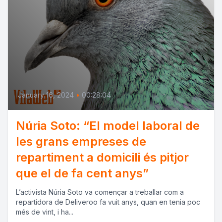
January 16, 2024
•
00:28:04
Núria Soto: “El model laboral de
les grans empreses de
repartiment a domicili és pitjor
que el de fa cent anys”
L’activista Núria Soto va començar a treballar com a
repartidora de Deliveroo fa vuit anys, quan en tenia poc
més de vint, i ha...