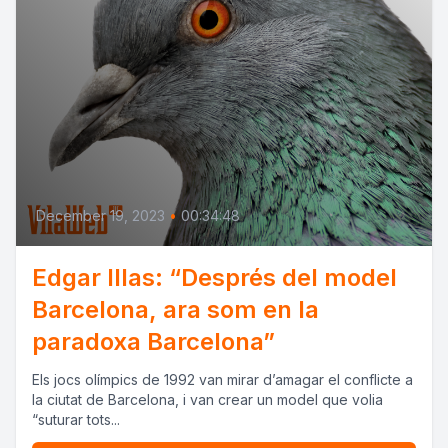
December 19, 2023
•
00:34:48
Edgar Illas: “Després del model
Barcelona, ara som en la
paradoxa Barcelona”
Els jocs olímpics de 1992 van mirar d’amagar el conflicte a
la ciutat de Barcelona, i van crear un model que volia
“suturar tots...