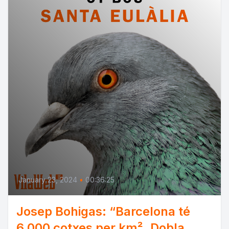
January 23, 2024
•
00:36:25
Josep Bohigas: “Barcelona té
6.000 cotxes per km². Dobla